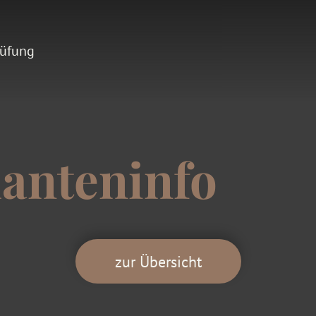
rüfung
anteninfo
zur Übersicht