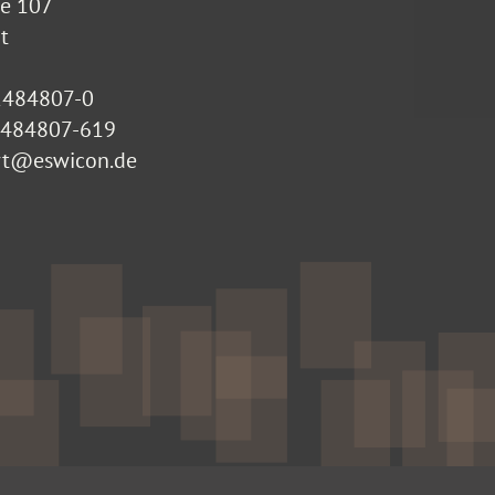
ße 107
t
2484807-0
-2484807-619
rt@eswicon.de