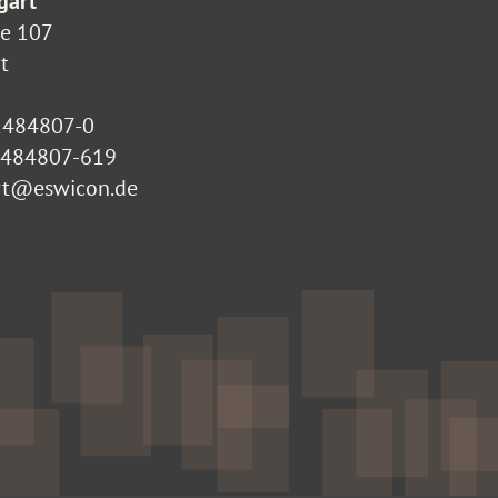
gart
ße 107
t
2484807-0
-2484807-619
rt@eswicon.de