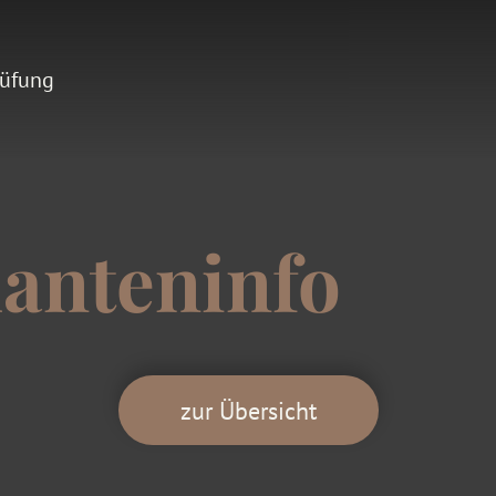
rüfung
anteninfo
zur Übersicht